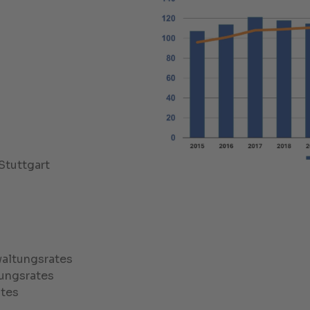
Stuttgart
waltungsrates
tungsrates
ates