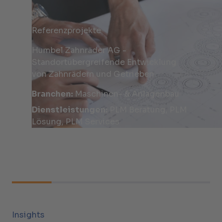
Referenzprojekte
Humbel Zahnräder AG -
Standortübergreifende Entwicklung
von Zahnrädern und Getrieben
Branchen:
Maschinen- & Anlagenbau
Dienstleistungen:
PLM Beratung, PLM
Lösung, PLM Services
Insights