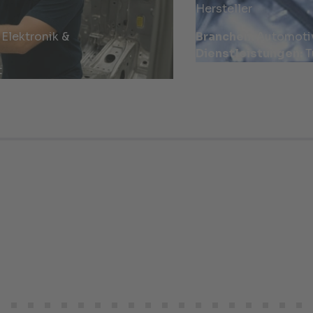
Hersteller
Elektronik &
Branchen:
Automoti
Dienstleistungen:
T
t