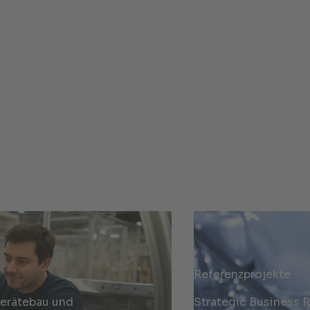
Referenzprojekte
Gerätebau und
Strategic Business