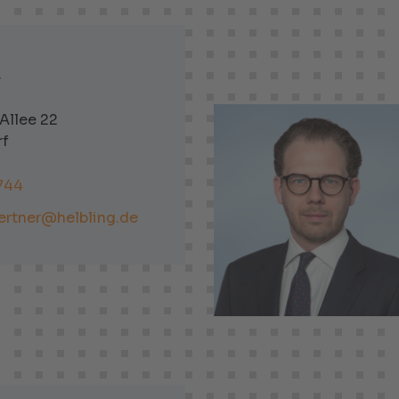
r
Allee 22
rf
744
ertner@helbling.de