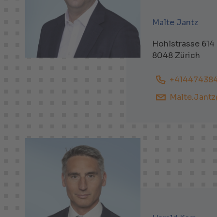
Malte Jantz
Hohlstrasse 614
8048 Zürich
+41447438
Malte.Jantz