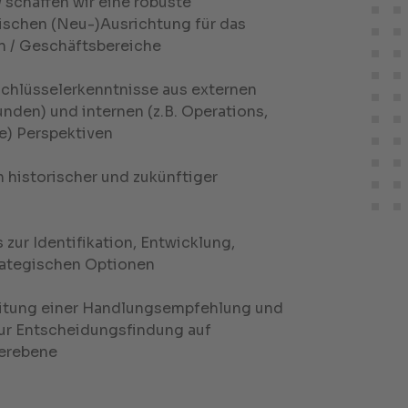
 schaffen wir eine robuste
ischen (Neu-)Ausrichtung für das
 / Geschäftsbereiche
 Schlüsselerkenntnisse aus externen
unden) und internen (z.B. Operations,
e) Perspektiven
h historischer und zukünftiger
 zur Identifikation, Entwicklung,
rategischen Optionen
beitung einer Handlungsempfehlung und
ur Entscheidungsfindung auf
erebene