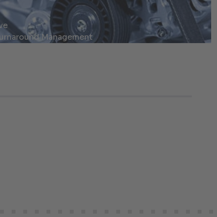
ve
urnaround Management