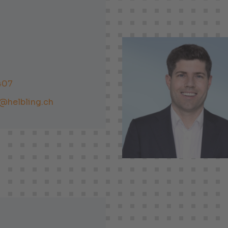
407
@helbling.ch