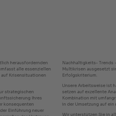
aftlich herausfordernden
Nachhaltigkeits- Trends 
mfasst alle essenziellen
Multikrisen ausgesetzt s
 auf Krisensituationen
Erfolgskriterium.
Unsere Arbeitsweise ist 
ur strategischen
setzen auf exzellente Ana
nftssicherung Ihres
Kombination mit umfangr
er konsequenten
in der Umsetzung auf ein
er Einführung neuer
Wir unterstützen Sie in a