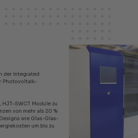
n der Integrated
r Photovoltaik-
ge, HJT-SWCT Module zu
enzen von mehr als 20 %
-Designs wie Glas-Glas-
nergiekosten um bis zu