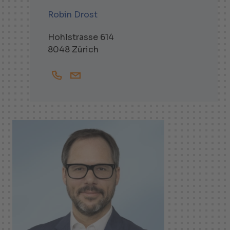
Robin Drost
Hohlstrasse 614
8048 Zürich
+41447438357
Robin.Drost@helbling.ch