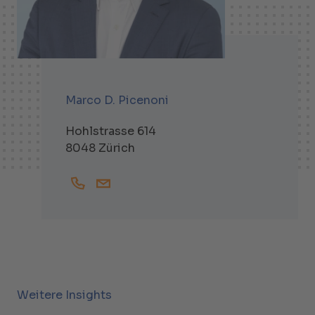
Marco D. Picenoni
Hohlstrasse 614
8048 Zürich
+41447438320
Marco.Picenoni@helbling.ch
Weitere Insights